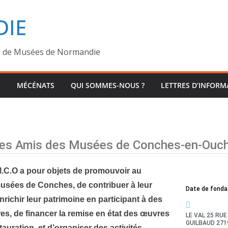
IE
s de Musées de Normandie
MÉCÉNATS
QUI SOMMES-NOUS ?
LETTRES D’INFORM
des Amis des Musées de Conches-en-Ouc
M.C.O a pour objets de promouvoir au
sées de Conches, de contribuer à leur
Date de fonda
richir leur patrimoine en participant à des
es, de financer la remise en état des œuvres
LE VAL 25 RU
GUILBAUD 27
auration, et d’organiser des activités