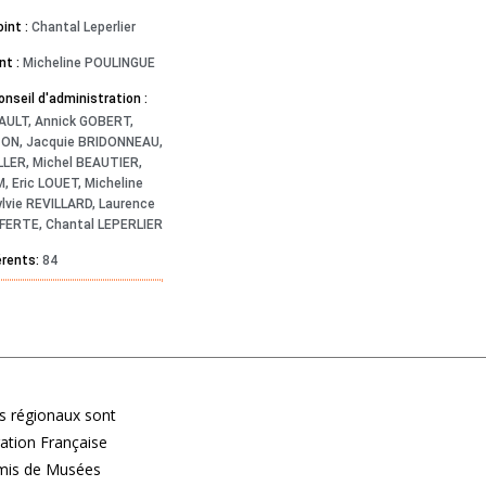
oint :
Chantal Leperlier
nt :
Micheline POULINGUE
seil d'administration :
AULT, Annick GOBERT,
TON, Jacquie BRIDONNEAU,
LLER, Michel BEAUTIER,
M, Eric LOUET, Micheline
lvie REVILLARD, Laurence
 FERTE, Chantal LEPERLIER
érents:
84
 régionaux sont
ération Française
Amis de Musées