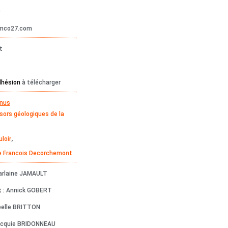
9
mco27.com
t
adhésion
à télécharger
nus
sors géologiques de la
,
loir
e Francois Decorchemont
arlaine JAMAULT
 :
Annick GOBERT
belle BRITTON
cquie BRIDONNEAU