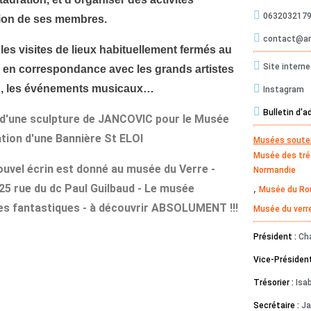
063203217
ntion de ses membres.
contact@a
 les visites de lieux habituellement fermés au
Site interne
és en correspondance avec les grands artistes
ion, les événements musicaux…
Instagram
Bulletin d'
 d'une sculpture de JANCOVIC pour le Musée
ation d'une Bannière St ELOI
Musées soute
Musée des tré
nouvel écrin est donné au musée du Verre -
Normandie
,
 25 rue du dc Paul Guilbaud - Le musée
Musée du Rou
es fantastiques - à découvrir ABSOLUMENT !!!
Musée du verr
Président :
Ch
Vice-Président
Trésorier :
Isa
Secrétaire :
Ja