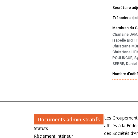
Secrétaire adj
Trésorier adjoi
Membres du Con
Charlaine JAM
Isabelle BRIT
Christiane MÜ
Christiane LIE
POULINGUE, Sy
SERRE, Daniel
Nombre d'adh
Les Groupements
Documents administratifs
affiliés à la Féd
Statuts
des Sociétés d’
Règlement intérieur