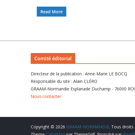
Read More
Comité éditorial
Directeur de la publication : Anne-Marie LE BOCQ
Responsable du site : Alain CLÉRO
GRAAM-Normandie Esplanade Duchamp - 76000 R
Nous contacter
Copyright © 2026
GRAAM-NORMANDIE
. Tous droits
Theme
ColorMag
par ThemeGrill. Propulsé par
WordP