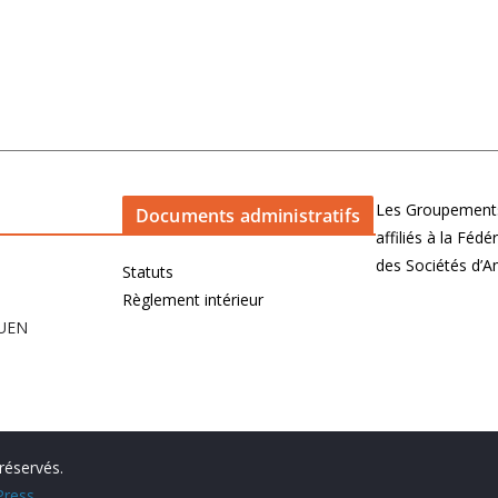
Les Groupements
Documents administratifs
affiliés à la Féd
des Sociétés d’
Statuts
Règlement intérieur
OUEN
 réservés.
ress
.