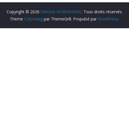
Copyright © 2026
GRAAM-NORMANDIE
. Tous droits réservés.
Theme
ColorMag
par ThemeGrill. Propulsé par
WordPress
.