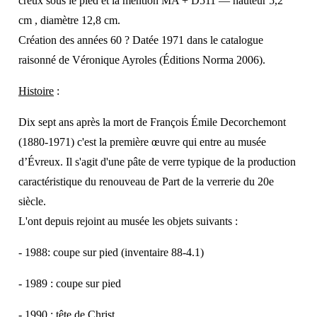
creux sous le pied et la mention MA + D511 — hauteur 5,2
cm , diamètre 12,8 cm.
Création des années 60 ? Datée
1971 dans le catalogue
raisonné de Véronique
Ayroles (Éditions Norma 2006).
Histoire
:
Dix sept ans après la mort de François Émile Decorchemont
(1880-1971) c'est la
première œuvre qui entre au musée
d’Évreux. Il s'agit d'une pâte de verre typique de
la production
caractéristique du renouveau de Part de la verrerie du 20e
siècle.
L'ont depuis rejoint au musée les objets suivants :
-
1988: coupe sur pied (inventaire 88-4.1)
-
1989 : coupe sur pied
-
1990 : tête de Christ